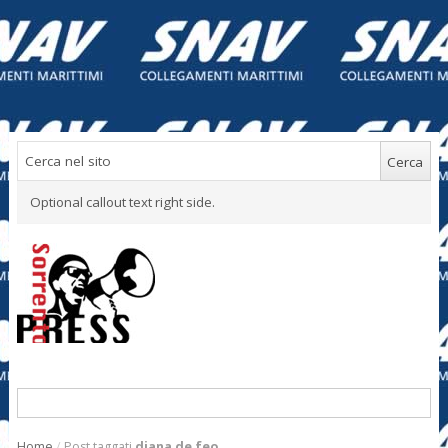
Optional callout text right side.
Home
/
Post taggati
diana de feo