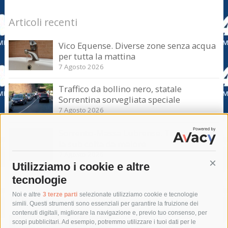
Articoli recenti
Vico Equense. Diverse zone senza acqua
per tutta la mattina
7 Agosto 2026
Traffico da bollino nero, statale
Sorrentina sorvegliata speciale
7 Agosto 2026
Sorrento-Massa Lubrense. Torna a casa
la sub colta da malore
7 Agosto 2026
Utilizziamo i cookie e altre
Cont
tecnologie
Tag
Noi e altre
3 terze parti
selezionate utilizziamo cookie e tecnologie
simili. Questi strumenti sono essenziali per garantire la fruizione dei
contenuti digitali, migliorare la navigazione e, previo tuo consenso, per
acqua
allerta meteo
anas
scopi pubblicitari. Ad esempio, potremmo utilizzare i tuoi dati per le