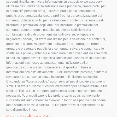
seguenti finalità: archiviare informazioni su dispositivo e/o accedervi,
area marina protetta di punta campanella
arresto
utilizzare dati limitati per la selezione della pubblicità, creare profili per
la pubblicità personalizzata, utilizzare profili per la selezione di
Asl Napoli 3 sud
capitaneria di porto
capri
carabinieri
pubblicità personalizzata, creare profili per la personalizzazione dei
castellammare di stabia
circumvesuviana
contenuti, utilizzare profili per la selezione di contenuti personalizzati,
misurare le prestazioni degli annunci, misurare le prestazioni dei
comune di sorrento
concerto
contagi
contenuti, comprendere il pubblico attraverso statistiche o la
combinazione di dati provenienti da fonti diverse, sviluppare e
costiera amalfitana
covid-19
eav
elezioni
migliorare i servizi, utilizzare dati limitati per la selezione dei contenuti,
fondazione sorrento
gori
guardia costiera
incidente
garantire la sicurezza, prevenire e rilevare frodi, correggere errori,
erogare e presentare pubblicità e contenuto, salvare e comunicare le
lavori
lorenzo balducelli
mare
massa lubrense
scelte sulla privacy, abbinare e combinare dati provenienti da altre fonti
di dati, collegare diversi dispositivi, identificare i dispositivi in base alle
massimo coppola
Meta
napoli
ordinanza
informazioni trasmesse automaticamente, utilizzare dati di
penisola sorrentina
piano di sorrento
polizia municipale
geolocalizzazione precisi, riconoscere i dispositivi in base a
informazioni richieste attivamente. Puoi liberamente prestare, rifiutare o
protezione civile
Regione Campania
sant'agnello
revocare il tuo consenso senza incorrere in limitazioni sostanziali.
Cliccando su "Accetta cookie," acconsenti all'uso di cookie e strumenti
sindaco cuomo
sorrento
studenti
temporali
treni
simili. Utilizza il pulsante "Gestisci Preferenze" per personalizzare le tue
turismo
Vico Equense
villa fiorentino
vincenzo de luca
scelte o "Rifiuta tutto" per proseguire senza cookie non strettamente
necessari. Puoi modificare le tue preferenze in qualsiasi momento
cliccando sul link "Preferenze Cookie" in fondo alla pagina o sull'icona
dello scudo in basso a sinistra. Le tue preferenze si applicheranno al
solo dispositivo in uso.
© 2015 SorrentoPress. All rights reserved.
|
Privacy Policy
Cookie Policy