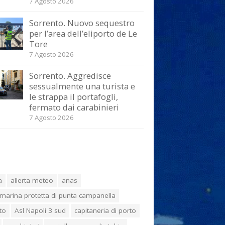
7 Agosto 2026
Sorrento. Nuovo sequestro
per l’area dell’eliporto de Le
Tore
7 Agosto 2026
Sorrento. Aggredisce
sessualmente una turista e
le strappa il portafogli,
fermato dai carabinieri
7 Agosto 2026
a
allerta meteo
anas
marina protetta di punta campanella
to
Asl Napoli 3 sud
capitaneria di porto