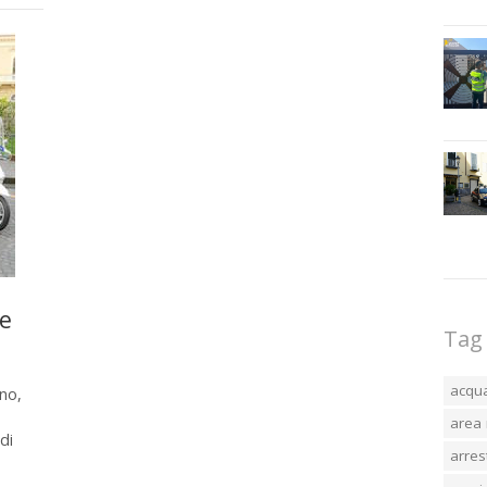
he
Tag
acqu
no,
area 
di
arres