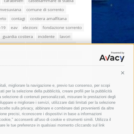
carabinieri
castellammare di stabia
umvesuviana
comune di sorrento
erto
contagi
costiera amalfitana
-19
eav
elezioni
fondazione sorrento
guardia costiera
incidente
lavori
zo balducelli
mare
massa lubrense
imo coppola
Meta
napoli
ordinanza
ola sorrentina
piano di sorrento
ia municipale
protezione civile
Conti
one Campania
sant'agnello
itali, migliorare la navigazione e, previo tuo consenso, per scopi
aco cuomo
sorrento
studenti
ti per la selezione della pubblicità, creare profili per la pubblicità
 la selezione di contenuti personalizzati, misurare le prestazioni degli
orali
treni
turismo
Vico Equense
ppare e migliorare i servizi, utilizzare dati limitati per la selezione
 fiorentino
vincenzo de luca
 scelte sulla privacy, abbinare e combinare dati provenienti da altre
zione precisi, riconoscere i dispositivi in base a informazioni
okie," acconsenti all'uso di cookie e strumenti simili. Utilizza il
are le tue preferenze in qualsiasi momento cliccando sul link