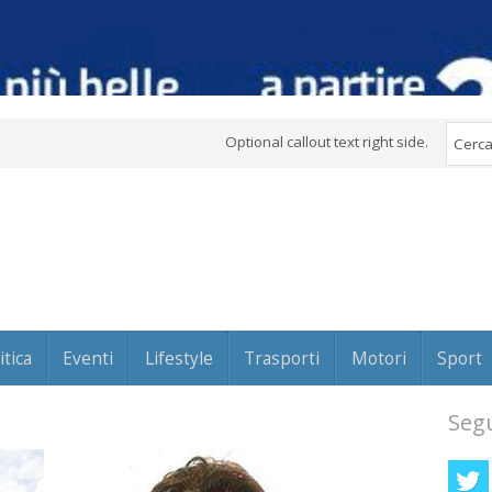
Optional callout text right side.
itica
Eventi
Lifestyle
Trasporti
Motori
Sport
Segu