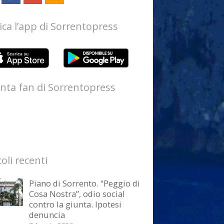
ica l’app di Sorrentopress
nta fan di Sorrentopress
coli recenti
Piano di Sorrento. “Peggio di
Cosa Nostra”, odio social
contro la giunta. Ipotesi
denuncia