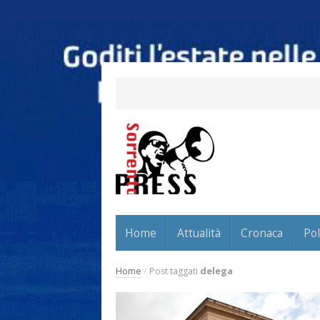
Home
Attualità
Cronaca
Pol
Home
/
Post taggati
delega