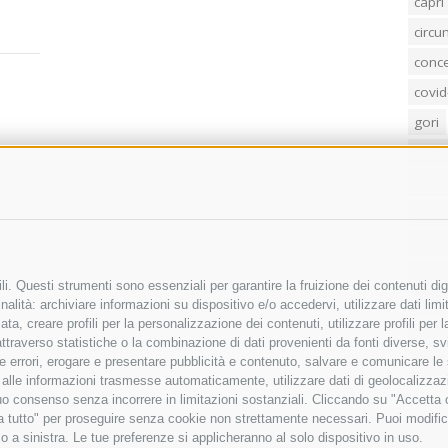
capri
circ
conc
covid
gori
loren
mass
penis
poliz
Regi
i. Questi strumenti sono essenziali per garantire la fruizione dei contenuti dig
sind
alità: archiviare informazioni su dispositivo e/o accedervi, utilizzare dati limita
zata, creare profili per la personalizzazione dei contenuti, utilizzare profili per
temp
raverso statistiche o la combinazione di dati provenienti da fonti diverse, svilu
villa
ere errori, erogare e presentare pubblicità e contenuto, salvare e comunicare le
base alle informazioni trasmesse automaticamente, utilizzare dati di geolocalizza
tuo consenso senza incorrere in limitazioni sostanziali. Cliccando su "Accetta co
ta tutto" per proseguire senza cookie non strettamente necessari. Puoi modific
o a sinistra. Le tue preferenze si applicheranno al solo dispositivo in uso.