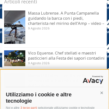
Articoli recenti
Massa Lubrense. A Punta Campanella
guidando la barca con i piedi,
charterista nel mirino dell’Amp – video –
9 Agosto 2026
Vico Equense. Chef stellati e maestri
pasticcieri alla Festa dei sapori contadini
9 Agosto 2026
Massa Lubrense. Tavoli e sedie
sequestrati a due ristoranti di Marina
del Cantone
9 Agosto 2026
Utilizziamo i cookie e altre
Cont
tecnologie
Noi e altre
3 terze parti
selezionate utilizziamo cookie e tecnologie