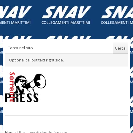
Optional callout text right side.
Home
/
Post taggati
danilo fruscio