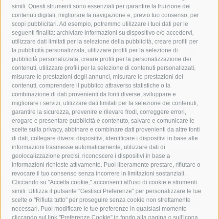
Tag
simili. Questi strumenti sono essenziali per garantire la fruizione dei
contenuti digitali, migliorare la navigazione e, previo tuo consenso, per
acqua
allerta meteo
anas
scopi pubblicitari. Ad esempio, potremmo utilizzare i tuoi dati per le
seguenti finalità: archiviare informazioni su dispositivo e/o accedervi,
area marina protetta di punta campanella
arresto
utilizzare dati limitati per la selezione della pubblicità, creare profili per
la pubblicità personalizzata, utilizzare profili per la selezione di
Asl Napoli 3 sud
capitaneria di porto
capri
carabinieri
pubblicità personalizzata, creare profili per la personalizzazione dei
castellammare di stabia
circumvesuviana
contenuti, utilizzare profili per la selezione di contenuti personalizzati,
misurare le prestazioni degli annunci, misurare le prestazioni dei
comune di sorrento
concerto
contagi
contenuti, comprendere il pubblico attraverso statistiche o la
combinazione di dati provenienti da fonti diverse, sviluppare e
costiera amalfitana
covid-19
eav
elezioni
migliorare i servizi, utilizzare dati limitati per la selezione dei contenuti,
fondazione sorrento
gori
guardia costiera
incidente
garantire la sicurezza, prevenire e rilevare frodi, correggere errori,
erogare e presentare pubblicità e contenuto, salvare e comunicare le
lavori
lorenzo balducelli
mare
massa lubrense
scelte sulla privacy, abbinare e combinare dati provenienti da altre fonti
di dati, collegare diversi dispositivi, identificare i dispositivi in base alle
massimo coppola
Meta
napoli
ordinanza
informazioni trasmesse automaticamente, utilizzare dati di
penisola sorrentina
piano di sorrento
polizia municipale
geolocalizzazione precisi, riconoscere i dispositivi in base a
informazioni richieste attivamente. Puoi liberamente prestare, rifiutare o
protezione civile
Regione Campania
sant'agnello
revocare il tuo consenso senza incorrere in limitazioni sostanziali.
Cliccando su "Accetta cookie," acconsenti all'uso di cookie e strumenti
sindaco cuomo
sorrento
studenti
temporali
treni
simili. Utilizza il pulsante "Gestisci Preferenze" per personalizzare le tue
turismo
Vico Equense
villa fiorentino
vincenzo de luca
scelte o "Rifiuta tutto" per proseguire senza cookie non strettamente
necessari. Puoi modificare le tue preferenze in qualsiasi momento
cliccando sul link "Preferenze Cookie" in fondo alla pagina o sull'icona