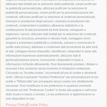
area marina protetta di punta campanella
arresto
utilizzare dati limitati per la selezione della pubblicità, creare profili per
la pubblicità personalizzata, utilizzare profili per la selezione di
Asl Napoli 3 sud
capitaneria di porto
capri
carabinieri
pubblicità personalizzata, creare profili per la personalizzazione dei
castellammare di stabia
circumvesuviana
contenuti, utilizzare profili per la selezione di contenuti personalizzati,
misurare le prestazioni degli annunci, misurare le prestazioni dei
comune di sorrento
concerto
contagi
contenuti, comprendere il pubblico attraverso statistiche o la
combinazione di dati provenienti da fonti diverse, sviluppare e
costiera amalfitana
covid-19
eav
elezioni
migliorare i servizi, utilizzare dati limitati per la selezione dei contenuti,
fondazione sorrento
gori
guardia costiera
incidente
garantire la sicurezza, prevenire e rilevare frodi, correggere errori,
erogare e presentare pubblicità e contenuto, salvare e comunicare le
lavori
lorenzo balducelli
mare
massa lubrense
scelte sulla privacy, abbinare e combinare dati provenienti da altre fonti
di dati, collegare diversi dispositivi, identificare i dispositivi in base alle
massimo coppola
Meta
napoli
ordinanza
informazioni trasmesse automaticamente, utilizzare dati di
penisola sorrentina
piano di sorrento
polizia municipale
geolocalizzazione precisi, riconoscere i dispositivi in base a
informazioni richieste attivamente. Puoi liberamente prestare, rifiutare o
protezione civile
Regione Campania
sant'agnello
revocare il tuo consenso senza incorrere in limitazioni sostanziali.
Cliccando su "Accetta cookie," acconsenti all'uso di cookie e strumenti
sindaco cuomo
sorrento
studenti
temporali
treni
simili. Utilizza il pulsante "Gestisci Preferenze" per personalizzare le tue
turismo
Vico Equense
villa fiorentino
vincenzo de luca
scelte o "Rifiuta tutto" per proseguire senza cookie non strettamente
necessari. Puoi modificare le tue preferenze in qualsiasi momento
cliccando sul link "Preferenze Cookie" in fondo alla pagina o sull'icona
dello scudo in basso a sinistra. Le tue preferenze si applicheranno al
solo dispositivo in uso.
|
© 2015 SorrentoPress. All rights reserved.
Privacy Policy
Cookie Policy