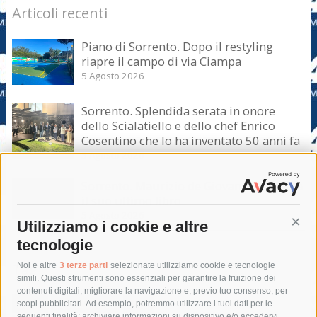
Articoli recenti
Piano di Sorrento. Dopo il restyling
riapre il campo di via Ciampa
5 Agosto 2026
Sorrento. Splendida serata in onore
dello Scialatiello e dello chef Enrico
Cosentino che lo ha inventato 50 anni fa
5 Agosto 2026
Sorrento. Maurizio de Giovanni presenta
il suo ultimo libro
5 Agosto 2026
Utilizziamo i cookie e altre
Cont
tecnologie
Tag
Noi e altre
3 terze parti
selezionate utilizziamo cookie e tecnologie
simili. Questi strumenti sono essenziali per garantire la fruizione dei
contenuti digitali, migliorare la navigazione e, previo tuo consenso, per
acqua
allerta meteo
anas
scopi pubblicitari. Ad esempio, potremmo utilizzare i tuoi dati per le
seguenti finalità: archiviare informazioni su dispositivo e/o accedervi,