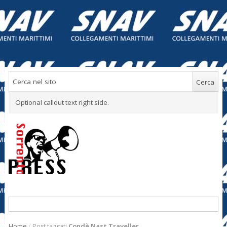
Optional callout text right side.
Home
/
Post taggati
Condè Nast Traveller