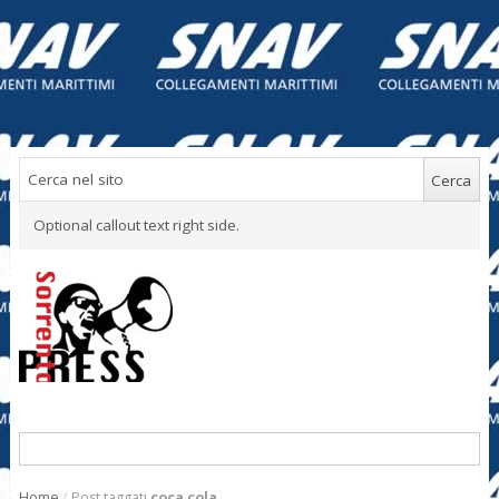
Optional callout text right side.
Home
/
Post taggati
coca cola