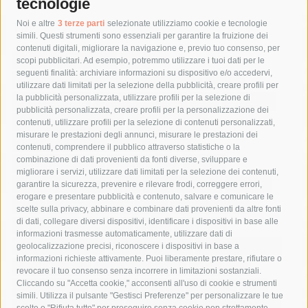
tecnologie
Tag
Noi e altre
3 terze parti
selezionate utilizziamo cookie e tecnologie
simili. Questi strumenti sono essenziali per garantire la fruizione dei
contenuti digitali, migliorare la navigazione e, previo tuo consenso, per
acqua
allerta meteo
anas
scopi pubblicitari. Ad esempio, potremmo utilizzare i tuoi dati per le
seguenti finalità: archiviare informazioni su dispositivo e/o accedervi,
area marina protetta di punta campanella
arresto
utilizzare dati limitati per la selezione della pubblicità, creare profili per
la pubblicità personalizzata, utilizzare profili per la selezione di
Asl Napoli 3 sud
capitaneria di porto
capri
carabinieri
pubblicità personalizzata, creare profili per la personalizzazione dei
castellammare di stabia
circumvesuviana
contenuti, utilizzare profili per la selezione di contenuti personalizzati,
misurare le prestazioni degli annunci, misurare le prestazioni dei
comune di sorrento
concerto
contagi
contenuti, comprendere il pubblico attraverso statistiche o la
combinazione di dati provenienti da fonti diverse, sviluppare e
costiera amalfitana
covid-19
eav
elezioni
migliorare i servizi, utilizzare dati limitati per la selezione dei contenuti,
fondazione sorrento
gori
guardia costiera
incidente
garantire la sicurezza, prevenire e rilevare frodi, correggere errori,
erogare e presentare pubblicità e contenuto, salvare e comunicare le
lavori
lorenzo balducelli
mare
massa lubrense
scelte sulla privacy, abbinare e combinare dati provenienti da altre fonti
di dati, collegare diversi dispositivi, identificare i dispositivi in base alle
massimo coppola
Meta
napoli
ordinanza
informazioni trasmesse automaticamente, utilizzare dati di
penisola sorrentina
piano di sorrento
polizia municipale
geolocalizzazione precisi, riconoscere i dispositivi in base a
informazioni richieste attivamente. Puoi liberamente prestare, rifiutare o
protezione civile
Regione Campania
sant'agnello
revocare il tuo consenso senza incorrere in limitazioni sostanziali.
Cliccando su "Accetta cookie," acconsenti all'uso di cookie e strumenti
sindaco cuomo
sorrento
studenti
temporali
treni
simili. Utilizza il pulsante "Gestisci Preferenze" per personalizzare le tue
scelte o "Rifiuta tutto" per proseguire senza cookie non strettamente