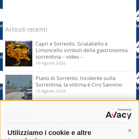
Articoli recenti
Capri e Sorrento. Scialatiello e
Limoncello simboli della gastronomia
sorrentina – video –
10 Agosto 2026
Piano di Sorrento. Incidente sulla
Sorrentina, la vittima è Ciro Sannino
10 Agosto 2026
Vico Equense. Trenta anni senza Angela
Celentano. La famiglia: Ti aspettiamo
10 Agosto 2026
Utilizziamo i cookie e altre
Cont