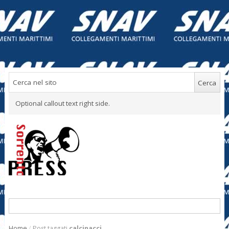
Optional callout text right side.
Home
/
Post taggati
calcinacci