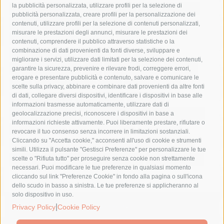
la pubblicità personalizzata, utilizzare profili per la selezione di
Asl Napoli 3 sud
capitaneria di porto
capri
carabinieri
pubblicità personalizzata, creare profili per la personalizzazione dei
castellammare di stabia
circumvesuviana
contenuti, utilizzare profili per la selezione di contenuti personalizzati,
misurare le prestazioni degli annunci, misurare le prestazioni dei
comune di sorrento
concerto
contagi
contenuti, comprendere il pubblico attraverso statistiche o la
combinazione di dati provenienti da fonti diverse, sviluppare e
costiera amalfitana
covid-19
eav
elezioni
migliorare i servizi, utilizzare dati limitati per la selezione dei contenuti,
fondazione sorrento
gori
guardia costiera
incidente
garantire la sicurezza, prevenire e rilevare frodi, correggere errori,
erogare e presentare pubblicità e contenuto, salvare e comunicare le
lavori
lorenzo balducelli
mare
massa lubrense
scelte sulla privacy, abbinare e combinare dati provenienti da altre fonti
di dati, collegare diversi dispositivi, identificare i dispositivi in base alle
massimo coppola
Meta
napoli
ordinanza
informazioni trasmesse automaticamente, utilizzare dati di
penisola sorrentina
piano di sorrento
polizia municipale
geolocalizzazione precisi, riconoscere i dispositivi in base a
informazioni richieste attivamente. Puoi liberamente prestare, rifiutare o
protezione civile
Regione Campania
sant'agnello
revocare il tuo consenso senza incorrere in limitazioni sostanziali.
Cliccando su "Accetta cookie," acconsenti all'uso di cookie e strumenti
sindaco cuomo
sorrento
studenti
temporali
treni
simili. Utilizza il pulsante "Gestisci Preferenze" per personalizzare le tue
turismo
Vico Equense
villa fiorentino
vincenzo de luca
scelte o "Rifiuta tutto" per proseguire senza cookie non strettamente
necessari. Puoi modificare le tue preferenze in qualsiasi momento
cliccando sul link "Preferenze Cookie" in fondo alla pagina o sull'icona
dello scudo in basso a sinistra. Le tue preferenze si applicheranno al
solo dispositivo in uso.
|
© 2015 SorrentoPress. All rights reserved.
Privacy Policy
Cookie Policy
Il giornale online della Penisola Sorrentina