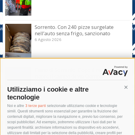
Sorrento. Con 240 pizze surgelate
nell’auto senza frigo, sanzionato
6 Agosto 2026
Piano di Sorrento. Dopo il restyling
riapre il campo di via Ciampa
5 Agosto 2026
Utilizziamo i cookie e altre
Cont
tecnologie
Tag
Noi e altre
3 terze parti
selezionate utilizziamo cookie e tecnologie
simili. Questi strumenti sono essenziali per garantire la fruizione dei
contenuti digitali, migliorare la navigazione e, previo tuo consenso, per
acqua
allerta meteo
anas
scopi pubblicitari. Ad esempio, potremmo utilizzare i tuoi dati per le
seguenti finalità: archiviare informazioni su dispositivo e/o accedervi,
area marina protetta di punta campanella
arresto
utilizzare dati limitati per la selezione della pubblicità, creare profili per