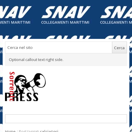
Optional callout text right side.
Home
/
Post taggati
calciatori