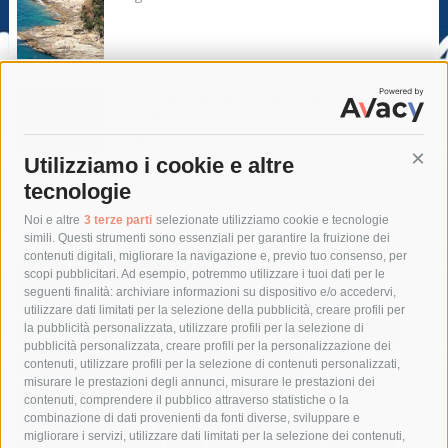
Sorrento. Le denunce: Bivacchi e rifiuti
sui siti storici
8 Agosto 2026
Utilizziamo i cookie e altre
Cont
tecnologie
Tag
Noi e altre
3 terze parti
selezionate utilizziamo cookie e tecnologie
simili. Questi strumenti sono essenziali per garantire la fruizione dei
contenuti digitali, migliorare la navigazione e, previo tuo consenso, per
acqua
allerta meteo
anas
scopi pubblicitari. Ad esempio, potremmo utilizzare i tuoi dati per le
seguenti finalità: archiviare informazioni su dispositivo e/o accedervi,
area marina protetta di punta campanella
arresto
utilizzare dati limitati per la selezione della pubblicità, creare profili per
la pubblicità personalizzata, utilizzare profili per la selezione di
Asl Napoli 3 sud
capitaneria di porto
capri
carabinieri
pubblicità personalizzata, creare profili per la personalizzazione dei
castellammare di stabia
circumvesuviana
contenuti, utilizzare profili per la selezione di contenuti personalizzati,
misurare le prestazioni degli annunci, misurare le prestazioni dei
comune di sorrento
concerto
contagi
contenuti, comprendere il pubblico attraverso statistiche o la
combinazione di dati provenienti da fonti diverse, sviluppare e
costiera amalfitana
covid-19
eav
elezioni
migliorare i servizi, utilizzare dati limitati per la selezione dei contenuti,