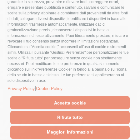
fondazione sorrento
gori
guardia costiera
incidente
garantire la sicurezza, prevenire e rilevare frodi, correggere errori,
erogare e presentare pubblicità e contenuto, salvare e comunicare le
lavori
lorenzo balducelli
mare
massa lubrense
scelte sulla privacy, abbinare e combinare dati provenienti da altre fonti
di dati, collegare diversi dispositivi, identificare i dispositivi in base alle
massimo coppola
Meta
napoli
ordinanza
informazioni trasmesse automaticamente, utilizzare dati di
penisola sorrentina
piano di sorrento
polizia municipale
geolocalizzazione precisi, riconoscere i dispositivi in base a
informazioni richieste attivamente. Puoi liberamente prestare, rifiutare o
protezione civile
Regione Campania
sant'agnello
revocare il tuo consenso senza incorrere in limitazioni sostanziali.
Cliccando su "Accetta cookie," acconsenti all'uso di cookie e strumenti
sindaco cuomo
sorrento
studenti
temporali
treni
simili. Utilizza il pulsante "Gestisci Preferenze" per personalizzare le tue
turismo
Vico Equense
villa fiorentino
vincenzo de luca
scelte o "Rifiuta tutto" per proseguire senza cookie non strettamente
necessari. Puoi modificare le tue preferenze in qualsiasi momento
cliccando sul link "Preferenze Cookie" in fondo alla pagina o sull'icona
dello scudo in basso a sinistra. Le tue preferenze si applicheranno al
solo dispositivo in uso.
© 2015 SorrentoPress. All rights reserved.
|
Privacy Policy
Cookie Policy
Il giornale online della Penisola Sorrentina
Privacy policy
-
Cookie Policy
Accetta cookie
Rifiuta tutto
Maggiori informazioni