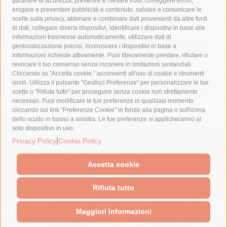
fondazione sorrento
gori
guardia costiera
incidente
garantire la sicurezza, prevenire e rilevare frodi, correggere errori,
erogare e presentare pubblicità e contenuto, salvare e comunicare le
lavori
lorenzo balducelli
mare
massa lubrense
scelte sulla privacy, abbinare e combinare dati provenienti da altre fonti
di dati, collegare diversi dispositivi, identificare i dispositivi in base alle
massimo coppola
Meta
napoli
ordinanza
informazioni trasmesse automaticamente, utilizzare dati di
penisola sorrentina
piano di sorrento
polizia municipale
geolocalizzazione precisi, riconoscere i dispositivi in base a
informazioni richieste attivamente. Puoi liberamente prestare, rifiutare o
protezione civile
Regione Campania
sant'agnello
revocare il tuo consenso senza incorrere in limitazioni sostanziali.
Cliccando su "Accetta cookie," acconsenti all'uso di cookie e strumenti
sindaco cuomo
sorrento
studenti
temporali
treni
simili. Utilizza il pulsante "Gestisci Preferenze" per personalizzare le tue
turismo
Vico Equense
villa fiorentino
vincenzo de luca
scelte o "Rifiuta tutto" per proseguire senza cookie non strettamente
necessari. Puoi modificare le tue preferenze in qualsiasi momento
cliccando sul link "Preferenze Cookie" in fondo alla pagina o sull'icona
dello scudo in basso a sinistra. Le tue preferenze si applicheranno al
solo dispositivo in uso.
© 2015 SorrentoPress. All rights reserved.
|
Privacy Policy
Cookie Policy
Il giornale online della Penisola Sorrentina
Privacy policy
-
Cookie Policy
Accetta cookie
Rifiuta tutto
Maggiori informazioni