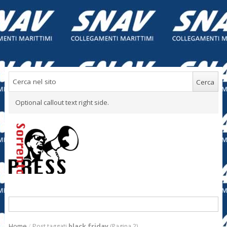
Optional callout text right side.
Home
/
Post taggati
black friday
(Pagina 2)