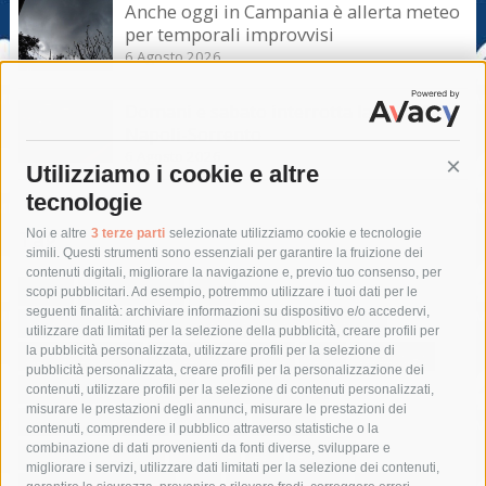
Anche oggi in Campania è allerta meteo
per temporali improvvisi
6 Agosto 2026
Domani e sabato interrotta la linea Eav
Napoli-Sorrento
6 Agosto 2026
Utilizziamo i cookie e altre
Cont
tecnologie
Tag
Noi e altre
3 terze parti
selezionate utilizziamo cookie e tecnologie
simili. Questi strumenti sono essenziali per garantire la fruizione dei
contenuti digitali, migliorare la navigazione e, previo tuo consenso, per
acqua
allerta meteo
anas
scopi pubblicitari. Ad esempio, potremmo utilizzare i tuoi dati per le
seguenti finalità: archiviare informazioni su dispositivo e/o accedervi,
area marina protetta di punta campanella
arresto
utilizzare dati limitati per la selezione della pubblicità, creare profili per
la pubblicità personalizzata, utilizzare profili per la selezione di
Asl Napoli 3 sud
capitaneria di porto
capri
carabinieri
pubblicità personalizzata, creare profili per la personalizzazione dei
castellammare di stabia
circumvesuviana
contenuti, utilizzare profili per la selezione di contenuti personalizzati,
misurare le prestazioni degli annunci, misurare le prestazioni dei
comune di sorrento
concerto
contagi
contenuti, comprendere il pubblico attraverso statistiche o la
combinazione di dati provenienti da fonti diverse, sviluppare e
costiera amalfitana
covid-19
eav
elezioni
migliorare i servizi, utilizzare dati limitati per la selezione dei contenuti,