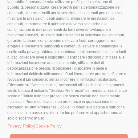
la pubblicità personalizzata, utilizzare profili per la selezione di
Asl Napoli 3 sud
capitaneria di porto
capri
carabinieri
pubblicità personalizzata, creare profili per la personalizzazione dei
castellammare di stabia
circumvesuviana
contenuti, utilizzare profili per la selezione di contenuti personalizzati,
misurare le prestazioni degli annunci, misurare le prestazioni dei
comune di sorrento
concerto
contagi
contenuti, comprendere il pubblico attraverso statistiche o la
combinazione di dati provenienti da fonti diverse, sviluppare e
costiera amalfitana
covid-19
eav
elezioni
migliorare i servizi, utilizzare dati limitati per la selezione dei contenuti,
fondazione sorrento
gori
guardia costiera
incidente
garantire la sicurezza, prevenire e rilevare frodi, correggere errori,
erogare e presentare pubblicità e contenuto, salvare e comunicare le
lavori
lorenzo balducelli
mare
massa lubrense
scelte sulla privacy, abbinare e combinare dati provenienti da altre fonti
di dati, collegare diversi dispositivi, identificare i dispositivi in base alle
massimo coppola
Meta
napoli
ordinanza
informazioni trasmesse automaticamente, utilizzare dati di
penisola sorrentina
piano di sorrento
polizia municipale
geolocalizzazione precisi, riconoscere i dispositivi in base a
informazioni richieste attivamente. Puoi liberamente prestare, rifiutare o
protezione civile
Regione Campania
sant'agnello
revocare il tuo consenso senza incorrere in limitazioni sostanziali.
Cliccando su "Accetta cookie," acconsenti all'uso di cookie e strumenti
sindaco cuomo
sorrento
studenti
temporali
treni
simili. Utilizza il pulsante "Gestisci Preferenze" per personalizzare le tue
turismo
Vico Equense
villa fiorentino
vincenzo de luca
scelte o "Rifiuta tutto" per proseguire senza cookie non strettamente
necessari. Puoi modificare le tue preferenze in qualsiasi momento
cliccando sul link "Preferenze Cookie" in fondo alla pagina o sull'icona
dello scudo in basso a sinistra. Le tue preferenze si applicheranno al
solo dispositivo in uso.
|
© 2015 SorrentoPress. All rights reserved.
Privacy Policy
Cookie Policy
Il giornale online della Penisola Sorrentina