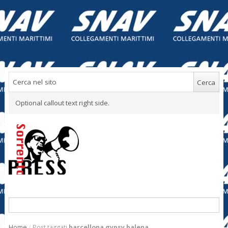
Optional callout text right side.
Home
/
Post taggati
barcellona gypsy balena