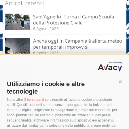
Articoli recenti
Sant’Agnello. Torna il Campo Scuola
della Protezione Civile
6 Agosto 2026
Anche oggi in Campania è allerta meteo
per temporali improvvisi
6 Agosto 2026
Domani e sabato interrotta la linea Eav
Napoli-Sorrento
6 Agosto 2026
Utilizziamo i cookie e altre
Cont
tecnologie
Tag
Noi e altre
3 terze parti
selezionate utilizziamo cookie e tecnologie
simili. Questi strumenti sono essenziali per garantire la fruizione dei
contenuti digitali, migliorare la navigazione e, previo tuo consenso, per
acqua
allerta meteo
anas
scopi pubblicitari. Ad esempio, potremmo utilizzare i tuoi dati per le
seguenti finalità: archiviare informazioni su dispositivo e/o accedervi,
area marina protetta di punta campanella
arresto
utilizzare dati limitati per la selezione della pubblicità, creare profili per