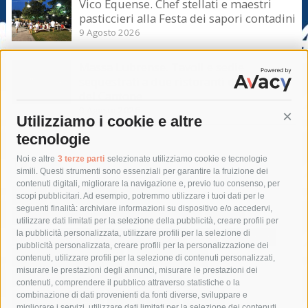
Vico Equense. Chef stellati e maestri
pasticcieri alla Festa dei sapori contadini
9 Agosto 2026
Massa Lubrense. Tavoli e sedie
sequestrati a due ristoranti di Marina
del Cantone
9 Agosto 2026
Utilizziamo i cookie e altre
Cont
tecnologie
Tag
Noi e altre
3 terze parti
selezionate utilizziamo cookie e tecnologie
simili. Questi strumenti sono essenziali per garantire la fruizione dei
contenuti digitali, migliorare la navigazione e, previo tuo consenso, per
acqua
allerta meteo
anas
scopi pubblicitari. Ad esempio, potremmo utilizzare i tuoi dati per le
seguenti finalità: archiviare informazioni su dispositivo e/o accedervi,
area marina protetta di punta campanella
arresto
utilizzare dati limitati per la selezione della pubblicità, creare profili per
la pubblicità personalizzata, utilizzare profili per la selezione di
Asl Napoli 3 sud
capitaneria di porto
capri
carabinieri
pubblicità personalizzata, creare profili per la personalizzazione dei
castellammare di stabia
circumvesuviana
contenuti, utilizzare profili per la selezione di contenuti personalizzati,
misurare le prestazioni degli annunci, misurare le prestazioni dei
comune di sorrento
concerto
contagi
contenuti, comprendere il pubblico attraverso statistiche o la
combinazione di dati provenienti da fonti diverse, sviluppare e
costiera amalfitana
covid-19
eav
elezioni
migliorare i servizi, utilizzare dati limitati per la selezione dei contenuti,