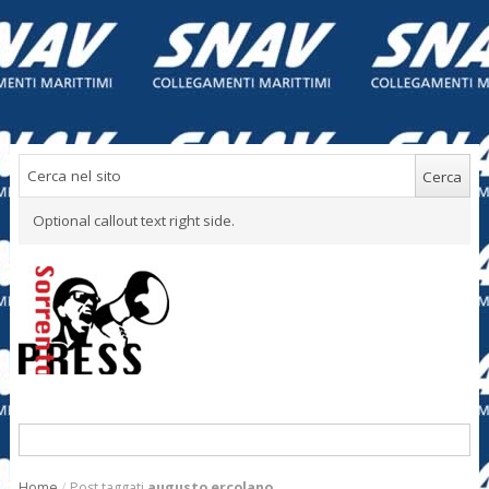
Optional callout text right side.
Home
/
Post taggati
augusto ercolano