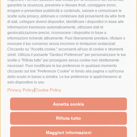
fondazione sorrento
gori
guardia costiera
incidente
garantire la sicurezza, prevenire e rilevare frodi, correggere errori,
erogare e presentare pubblicità e contenuto, salvare e comunicare le
lavori
lorenzo balducelli
mare
massa lubrense
scelte sulla privacy, abbinare e combinare dati provenienti da altre fonti
di dati, collegare diversi dispositivi, identificare i dispositivi in base alle
massimo coppola
Meta
napoli
ordinanza
informazioni trasmesse automaticamente, utilizzare dati di
penisola sorrentina
piano di sorrento
polizia municipale
geolocalizzazione precisi, riconoscere i dispositivi in base a
informazioni richieste attivamente. Puoi liberamente prestare, rifiutare o
protezione civile
Regione Campania
sant'agnello
revocare il tuo consenso senza incorrere in limitazioni sostanziali.
Cliccando su "Accetta cookie," acconsenti all'uso di cookie e strumenti
sindaco cuomo
sorrento
studenti
temporali
treni
simili. Utilizza il pulsante "Gestisci Preferenze" per personalizzare le tue
turismo
Vico Equense
villa fiorentino
vincenzo de luca
scelte o "Rifiuta tutto" per proseguire senza cookie non strettamente
necessari. Puoi modificare le tue preferenze in qualsiasi momento
cliccando sul link "Preferenze Cookie" in fondo alla pagina o sull'icona
dello scudo in basso a sinistra. Le tue preferenze si applicheranno al
solo dispositivo in uso.
© 2015 SorrentoPress. All rights reserved.
|
Privacy Policy
Cookie Policy
Il giornale online della Penisola Sorrentina
Privacy policy
-
Cookie Policy
Accetta cookie
Rifiuta tutto
Maggiori informazioni