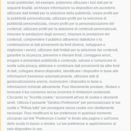
acqua
allerta meteo
anas
scopi pubblicitari. Ad esempio, potremmo utilizzare i tuoi dati per le
seguenti finalità: archiviare informazioni su dispositivo e/o accedervi,
area marina protetta di punta campanella
arresto
utilizzare dati limitati per la selezione della pubblicità, creare profili per
la pubblicità personalizzata, utilizzare profili per la selezione di
Asl Napoli 3 sud
capitaneria di porto
capri
carabinieri
pubblicità personalizzata, creare profili per la personalizzazione dei
castellammare di stabia
circumvesuviana
contenuti, utilizzare profili per la selezione di contenuti personalizzati,
misurare le prestazioni degli annunci, misurare le prestazioni dei
comune di sorrento
concerto
contagi
contenuti, comprendere il pubblico attraverso statistiche o la
combinazione di dati provenienti da fonti diverse, sviluppare e
costiera amalfitana
covid-19
eav
elezioni
migliorare i servizi, utilizzare dati limitati per la selezione dei contenuti,
fondazione sorrento
gori
guardia costiera
incidente
garantire la sicurezza, prevenire e rilevare frodi, correggere errori,
erogare e presentare pubblicità e contenuto, salvare e comunicare le
lavori
lorenzo balducelli
mare
massa lubrense
scelte sulla privacy, abbinare e combinare dati provenienti da altre fonti
di dati, collegare diversi dispositivi, identificare i dispositivi in base alle
massimo coppola
Meta
napoli
ordinanza
informazioni trasmesse automaticamente, utilizzare dati di
penisola sorrentina
piano di sorrento
polizia municipale
geolocalizzazione precisi, riconoscere i dispositivi in base a
informazioni richieste attivamente. Puoi liberamente prestare, rifiutare o
protezione civile
Regione Campania
sant'agnello
revocare il tuo consenso senza incorrere in limitazioni sostanziali.
Cliccando su "Accetta cookie," acconsenti all'uso di cookie e strumenti
sindaco cuomo
sorrento
studenti
temporali
treni
simili. Utilizza il pulsante "Gestisci Preferenze" per personalizzare le tue
turismo
Vico Equense
villa fiorentino
vincenzo de luca
scelte o "Rifiuta tutto" per proseguire senza cookie non strettamente
necessari. Puoi modificare le tue preferenze in qualsiasi momento
cliccando sul link "Preferenze Cookie" in fondo alla pagina o sull'icona
dello scudo in basso a sinistra. Le tue preferenze si applicheranno al
solo dispositivo in uso.