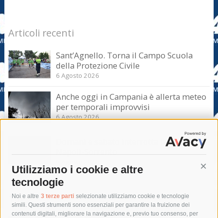
Articoli recenti
Sant’Agnello. Torna il Campo Scuola
della Protezione Civile
6 Agosto 2026
Anche oggi in Campania è allerta meteo
per temporali improvvisi
6 Agosto 2026
Domani e sabato interrotta la linea Eav
Napoli-Sorrento
6 Agosto 2026
Utilizziamo i cookie e altre
Cont
tecnologie
Tag
Noi e altre
3 terze parti
selezionate utilizziamo cookie e tecnologie
simili. Questi strumenti sono essenziali per garantire la fruizione dei
contenuti digitali, migliorare la navigazione e, previo tuo consenso, per