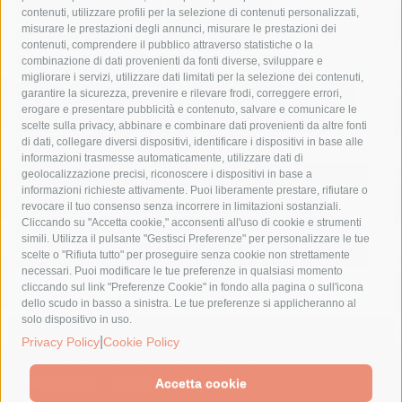
castellammare di stabia
circumvesuviana
contenuti, utilizzare profili per la selezione di contenuti personalizzati,
misurare le prestazioni degli annunci, misurare le prestazioni dei
comune di sorrento
concerto
contagi
contenuti, comprendere il pubblico attraverso statistiche o la
combinazione di dati provenienti da fonti diverse, sviluppare e
costiera amalfitana
covid-19
eav
elezioni
migliorare i servizi, utilizzare dati limitati per la selezione dei contenuti,
fondazione sorrento
gori
guardia costiera
incidente
garantire la sicurezza, prevenire e rilevare frodi, correggere errori,
erogare e presentare pubblicità e contenuto, salvare e comunicare le
lavori
lorenzo balducelli
mare
massa lubrense
scelte sulla privacy, abbinare e combinare dati provenienti da altre fonti
di dati, collegare diversi dispositivi, identificare i dispositivi in base alle
massimo coppola
Meta
napoli
ordinanza
informazioni trasmesse automaticamente, utilizzare dati di
penisola sorrentina
piano di sorrento
polizia municipale
geolocalizzazione precisi, riconoscere i dispositivi in base a
informazioni richieste attivamente. Puoi liberamente prestare, rifiutare o
protezione civile
Regione Campania
sant'agnello
revocare il tuo consenso senza incorrere in limitazioni sostanziali.
Cliccando su "Accetta cookie," acconsenti all'uso di cookie e strumenti
sindaco cuomo
sorrento
studenti
temporali
treni
simili. Utilizza il pulsante "Gestisci Preferenze" per personalizzare le tue
turismo
Vico Equense
villa fiorentino
vincenzo de luca
scelte o "Rifiuta tutto" per proseguire senza cookie non strettamente
necessari. Puoi modificare le tue preferenze in qualsiasi momento
cliccando sul link "Preferenze Cookie" in fondo alla pagina o sull'icona
dello scudo in basso a sinistra. Le tue preferenze si applicheranno al
solo dispositivo in uso.
© 2015 SorrentoPress. All rights reserved.
|
Privacy Policy
Cookie Policy
Il giornale online della Penisola Sorrentina
Privacy policy
-
Cookie Policy
Accetta cookie