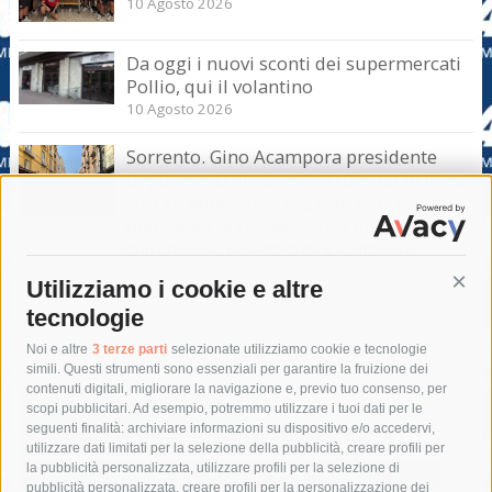
10 Agosto 2026
Da oggi i nuovi sconti dei supermercati
Pollio, qui il volantino
10 Agosto 2026
Sorrento. Gino Acampora presidente
degli agenti di viaggio: Turismo in linea
con gli anni scorsi ma calo nel clou
dell’estate, a Ferragosto si punta sul last
minute. Bene settembre e ottobre
10 Agosto 2026
Utilizziamo i cookie e altre
Cont
tecnologie
Tag
Noi e altre
3 terze parti
selezionate utilizziamo cookie e tecnologie
simili. Questi strumenti sono essenziali per garantire la fruizione dei
contenuti digitali, migliorare la navigazione e, previo tuo consenso, per
acqua
allerta meteo
anas
scopi pubblicitari. Ad esempio, potremmo utilizzare i tuoi dati per le
seguenti finalità: archiviare informazioni su dispositivo e/o accedervi,
area marina protetta di punta campanella
arresto
utilizzare dati limitati per la selezione della pubblicità, creare profili per
la pubblicità personalizzata, utilizzare profili per la selezione di
Asl Napoli 3 sud
capitaneria di porto
capri
carabinieri
pubblicità personalizzata, creare profili per la personalizzazione dei