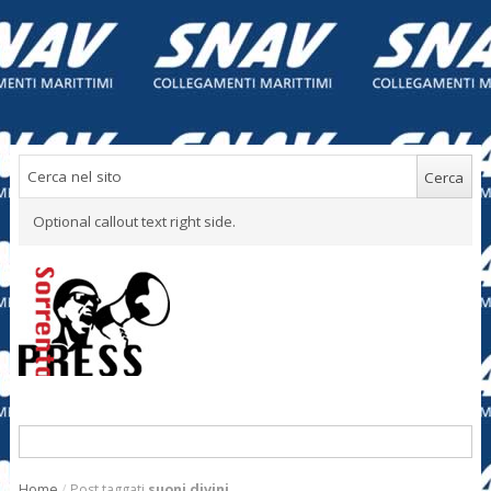
Optional callout text right side.
Home
/
Post taggati
suoni divini