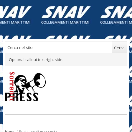
Optional callout text right side.
Home
/
Post taggati
masseria