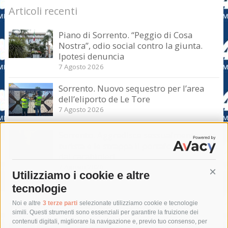
Articoli recenti
Piano di Sorrento. “Peggio di Cosa
Nostra”, odio social contro la giunta.
Ipotesi denuncia
7 Agosto 2026
Sorrento. Nuovo sequestro per l’area
dell’eliporto de Le Tore
7 Agosto 2026
Sorrento. Aggredisce sessualmente una
turista e le strappa il portafogli, fermato
dai carabinieri
7 Agosto 2026
Utilizziamo i cookie e altre
Cont
tecnologie
Tag
Noi e altre
3 terze parti
selezionate utilizziamo cookie e tecnologie
simili. Questi strumenti sono essenziali per garantire la fruizione dei
contenuti digitali, migliorare la navigazione e, previo tuo consenso, per