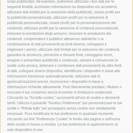
acqua
allerta meteo
anas
scopi pubblicitari. Ad esempio, potremmo utilizzare i tuoi dati per le
seguenti finalità: archiviare informazioni su dispositivo e/o accedervi,
area marina protetta di punta campanella
arresto
utilizzare dati limitati per la selezione della pubblicità, creare profili per
la pubblicità personalizzata, utilizzare profili per la selezione di
Asl Napoli 3 sud
capitaneria di porto
capri
carabinieri
pubblicità personalizzata, creare profili per la personalizzazione dei
castellammare di stabia
circumvesuviana
contenuti, utilizzare profili per la selezione di contenuti personalizzati,
misurare le prestazioni degli annunci, misurare le prestazioni dei
comune di sorrento
concerto
contagi
contenuti, comprendere il pubblico attraverso statistiche o la
combinazione di dati provenienti da fonti diverse, sviluppare e
costiera amalfitana
covid-19
eav
elezioni
migliorare i servizi, utilizzare dati limitati per la selezione dei contenuti,
fondazione sorrento
gori
guardia costiera
incidente
garantire la sicurezza, prevenire e rilevare frodi, correggere errori,
erogare e presentare pubblicità e contenuto, salvare e comunicare le
lavori
lorenzo balducelli
mare
massa lubrense
scelte sulla privacy, abbinare e combinare dati provenienti da altre fonti
di dati, collegare diversi dispositivi, identificare i dispositivi in base alle
massimo coppola
Meta
napoli
ordinanza
informazioni trasmesse automaticamente, utilizzare dati di
penisola sorrentina
piano di sorrento
polizia municipale
geolocalizzazione precisi, riconoscere i dispositivi in base a
informazioni richieste attivamente. Puoi liberamente prestare, rifiutare o
protezione civile
Regione Campania
sant'agnello
revocare il tuo consenso senza incorrere in limitazioni sostanziali.
Cliccando su "Accetta cookie," acconsenti all'uso di cookie e strumenti
sindaco cuomo
sorrento
studenti
temporali
treni
simili. Utilizza il pulsante "Gestisci Preferenze" per personalizzare le tue
turismo
Vico Equense
villa fiorentino
vincenzo de luca
scelte o "Rifiuta tutto" per proseguire senza cookie non strettamente
necessari. Puoi modificare le tue preferenze in qualsiasi momento
cliccando sul link "Preferenze Cookie" in fondo alla pagina o sull'icona
dello scudo in basso a sinistra. Le tue preferenze si applicheranno al
solo dispositivo in uso.