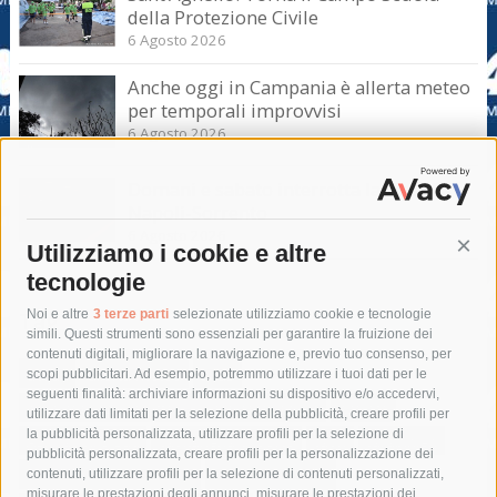
della Protezione Civile
6 Agosto 2026
Anche oggi in Campania è allerta meteo
per temporali improvvisi
6 Agosto 2026
Domani e sabato interrotta la linea Eav
Napoli-Sorrento
6 Agosto 2026
Utilizziamo i cookie e altre
Cont
tecnologie
Tag
Noi e altre
3 terze parti
selezionate utilizziamo cookie e tecnologie
simili. Questi strumenti sono essenziali per garantire la fruizione dei
contenuti digitali, migliorare la navigazione e, previo tuo consenso, per
acqua
allerta meteo
anas
scopi pubblicitari. Ad esempio, potremmo utilizzare i tuoi dati per le
seguenti finalità: archiviare informazioni su dispositivo e/o accedervi,
area marina protetta di punta campanella
arresto
utilizzare dati limitati per la selezione della pubblicità, creare profili per
la pubblicità personalizzata, utilizzare profili per la selezione di
Asl Napoli 3 sud
capitaneria di porto
capri
carabinieri
pubblicità personalizzata, creare profili per la personalizzazione dei
castellammare di stabia
circumvesuviana
contenuti, utilizzare profili per la selezione di contenuti personalizzati,
misurare le prestazioni degli annunci, misurare le prestazioni dei