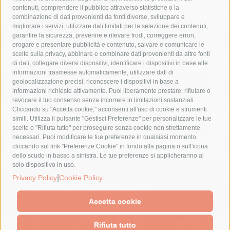
comune di sorrento
concerto
contagi
contenuti, comprendere il pubblico attraverso statistiche o la
combinazione di dati provenienti da fonti diverse, sviluppare e
costiera amalfitana
covid-19
eav
elezioni
migliorare i servizi, utilizzare dati limitati per la selezione dei contenuti,
fondazione sorrento
gori
guardia costiera
incidente
garantire la sicurezza, prevenire e rilevare frodi, correggere errori,
erogare e presentare pubblicità e contenuto, salvare e comunicare le
lavori
lorenzo balducelli
mare
massa lubrense
scelte sulla privacy, abbinare e combinare dati provenienti da altre fonti
di dati, collegare diversi dispositivi, identificare i dispositivi in base alle
massimo coppola
Meta
napoli
ordinanza
informazioni trasmesse automaticamente, utilizzare dati di
penisola sorrentina
piano di sorrento
polizia municipale
geolocalizzazione precisi, riconoscere i dispositivi in base a
informazioni richieste attivamente. Puoi liberamente prestare, rifiutare o
protezione civile
Regione Campania
sant'agnello
revocare il tuo consenso senza incorrere in limitazioni sostanziali.
Cliccando su "Accetta cookie," acconsenti all'uso di cookie e strumenti
sindaco cuomo
sorrento
studenti
temporali
treni
simili. Utilizza il pulsante "Gestisci Preferenze" per personalizzare le tue
turismo
Vico Equense
villa fiorentino
vincenzo de luca
scelte o "Rifiuta tutto" per proseguire senza cookie non strettamente
necessari. Puoi modificare le tue preferenze in qualsiasi momento
cliccando sul link "Preferenze Cookie" in fondo alla pagina o sull'icona
dello scudo in basso a sinistra. Le tue preferenze si applicheranno al
solo dispositivo in uso.
|
© 2015 SorrentoPress. All rights reserved.
Privacy Policy
Cookie Policy
Il giornale online della Penisola Sorrentina
Privacy policy
-
Cookie Policy
Accetta cookie
Rifiuta tutto