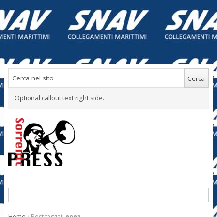
Optional callout text right side.
Home
/
Post taggati
enea