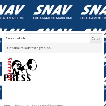
Optional callout text right side.
Home
/
Post taggati
coppa mediterranea