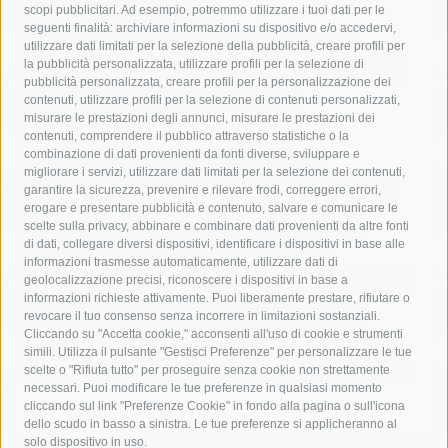
acqua
allerta meteo
anas
scopi pubblicitari. Ad esempio, potremmo utilizzare i tuoi dati per le
seguenti finalità: archiviare informazioni su dispositivo e/o accedervi,
area marina protetta di punta campanella
arresto
utilizzare dati limitati per la selezione della pubblicità, creare profili per
la pubblicità personalizzata, utilizzare profili per la selezione di
Asl Napoli 3 sud
capitaneria di porto
capri
carabinieri
pubblicità personalizzata, creare profili per la personalizzazione dei
castellammare di stabia
circumvesuviana
contenuti, utilizzare profili per la selezione di contenuti personalizzati,
misurare le prestazioni degli annunci, misurare le prestazioni dei
comune di sorrento
concerto
contagi
contenuti, comprendere il pubblico attraverso statistiche o la
combinazione di dati provenienti da fonti diverse, sviluppare e
costiera amalfitana
covid-19
eav
elezioni
migliorare i servizi, utilizzare dati limitati per la selezione dei contenuti,
fondazione sorrento
gori
guardia costiera
incidente
garantire la sicurezza, prevenire e rilevare frodi, correggere errori,
erogare e presentare pubblicità e contenuto, salvare e comunicare le
lavori
lorenzo balducelli
mare
massa lubrense
scelte sulla privacy, abbinare e combinare dati provenienti da altre fonti
di dati, collegare diversi dispositivi, identificare i dispositivi in base alle
massimo coppola
Meta
napoli
ordinanza
informazioni trasmesse automaticamente, utilizzare dati di
penisola sorrentina
piano di sorrento
polizia municipale
geolocalizzazione precisi, riconoscere i dispositivi in base a
informazioni richieste attivamente. Puoi liberamente prestare, rifiutare o
protezione civile
Regione Campania
sant'agnello
revocare il tuo consenso senza incorrere in limitazioni sostanziali.
Cliccando su "Accetta cookie," acconsenti all'uso di cookie e strumenti
sindaco cuomo
sorrento
studenti
temporali
treni
simili. Utilizza il pulsante "Gestisci Preferenze" per personalizzare le tue
turismo
Vico Equense
villa fiorentino
vincenzo de luca
scelte o "Rifiuta tutto" per proseguire senza cookie non strettamente
necessari. Puoi modificare le tue preferenze in qualsiasi momento
cliccando sul link "Preferenze Cookie" in fondo alla pagina o sull'icona
dello scudo in basso a sinistra. Le tue preferenze si applicheranno al
solo dispositivo in uso.