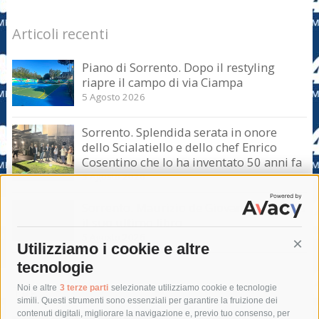
Articoli recenti
Piano di Sorrento. Dopo il restyling
riapre il campo di via Ciampa
5 Agosto 2026
Sorrento. Splendida serata in onore
dello Scialatiello e dello chef Enrico
Cosentino che lo ha inventato 50 anni fa
5 Agosto 2026
Sorrento. Maurizio de Giovanni presenta
il suo ultimo libro
5 Agosto 2026
Utilizziamo i cookie e altre
Cont
tecnologie
Tag
Noi e altre
3 terze parti
selezionate utilizziamo cookie e tecnologie
simili. Questi strumenti sono essenziali per garantire la fruizione dei
contenuti digitali, migliorare la navigazione e, previo tuo consenso, per