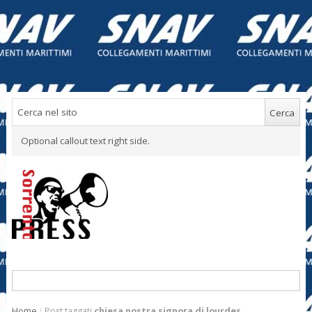
Optional callout text right side.
Home
/
Post taggati
chiesa nostra signora di lourdes