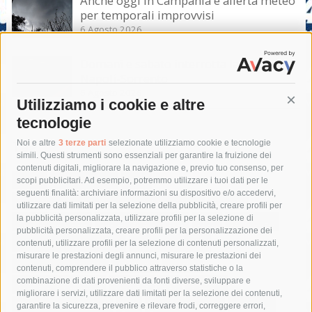
Anche oggi in Campania è allerta meteo
per temporali improvvisi
6 Agosto 2026
Domani e sabato interrotta la linea Eav
Napoli-Sorrento
6 Agosto 2026
Utilizziamo i cookie e altre
Cont
tecnologie
Tag
Noi e altre
3 terze parti
selezionate utilizziamo cookie e tecnologie
simili. Questi strumenti sono essenziali per garantire la fruizione dei
contenuti digitali, migliorare la navigazione e, previo tuo consenso, per
acqua
allerta meteo
anas
scopi pubblicitari. Ad esempio, potremmo utilizzare i tuoi dati per le
seguenti finalità: archiviare informazioni su dispositivo e/o accedervi,
area marina protetta di punta campanella
arresto
utilizzare dati limitati per la selezione della pubblicità, creare profili per
la pubblicità personalizzata, utilizzare profili per la selezione di
Asl Napoli 3 sud
capitaneria di porto
capri
carabinieri
pubblicità personalizzata, creare profili per la personalizzazione dei
castellammare di stabia
circumvesuviana
contenuti, utilizzare profili per la selezione di contenuti personalizzati,
misurare le prestazioni degli annunci, misurare le prestazioni dei
comune di sorrento
concerto
contagi
contenuti, comprendere il pubblico attraverso statistiche o la
combinazione di dati provenienti da fonti diverse, sviluppare e
costiera amalfitana
covid-19
eav
elezioni
migliorare i servizi, utilizzare dati limitati per la selezione dei contenuti,
fondazione sorrento
gori
guardia costiera
incidente
garantire la sicurezza, prevenire e rilevare frodi, correggere errori,