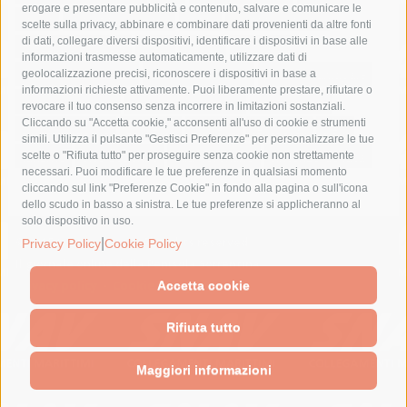
erogare e presentare pubblicità e contenuto, salvare e comunicare le
lavori
lorenzo balducelli
mare
massa lubrense
scelte sulla privacy, abbinare e combinare dati provenienti da altre fonti
di dati, collegare diversi dispositivi, identificare i dispositivi in base alle
massimo coppola
Meta
napoli
ordinanza
informazioni trasmesse automaticamente, utilizzare dati di
penisola sorrentina
piano di sorrento
polizia municipale
geolocalizzazione precisi, riconoscere i dispositivi in base a
informazioni richieste attivamente. Puoi liberamente prestare, rifiutare o
protezione civile
Regione Campania
sant'agnello
revocare il tuo consenso senza incorrere in limitazioni sostanziali.
Cliccando su "Accetta cookie," acconsenti all'uso di cookie e strumenti
sindaco cuomo
sorrento
studenti
temporali
treni
simili. Utilizza il pulsante "Gestisci Preferenze" per personalizzare le tue
turismo
Vico Equense
villa fiorentino
vincenzo de luca
scelte o "Rifiuta tutto" per proseguire senza cookie non strettamente
necessari. Puoi modificare le tue preferenze in qualsiasi momento
cliccando sul link "Preferenze Cookie" in fondo alla pagina o sull'icona
dello scudo in basso a sinistra. Le tue preferenze si applicheranno al
solo dispositivo in uso.
© 2015 SorrentoPress. All rights reserved.
|
Privacy Policy
Cookie Policy
Il giornale online della Penisola Sorrentina
Privacy policy
-
Cookie Policy
Accetta cookie
Rifiuta tutto
Maggiori informazioni